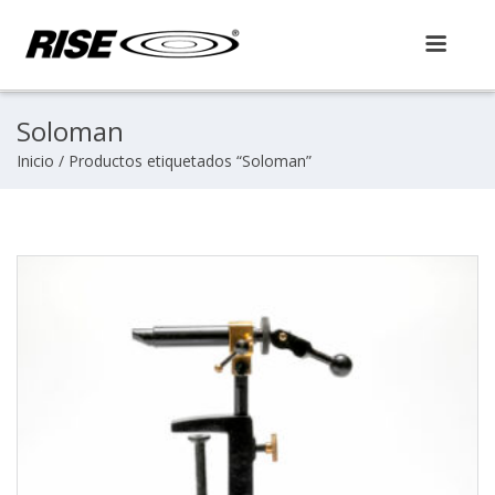
Skip
to
content
ng
Soloman
Inicio
/ Productos etiquetados “Soloman”